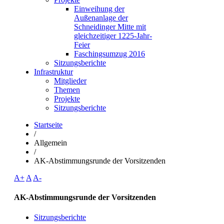
Einweihung der
Außenanlage der
Schneidinger Mitte mit
gleichzeitiger 1225-Jahr-
Feier
Faschingsumzug 2016
Sitzungsberichte
Infrastruktur
Mitglieder
Themen
Projekte
Sitzungsberichte
Startseite
/
Allgemein
/
AK-Abstimmungsrunde der Vorsitzenden
A+
A
A-
AK-Abstimmungsrunde der Vorsitzenden
Sitzungsberichte