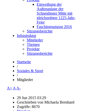
Einweihung der
Außenanlage der
Schneidinger Mitte mit
gleichzeitiger 1225-Jahr-
Feier
Faschingsumzug 2016
Sitzungsberichte
Infrastruktur
Mitglieder
Themen
Projekte
Sitzungsberichte
Startseite
/
Soziales & Sport
/
Mitglieder
A+
A
A-
29 Jun 2015 03:29
Geschrieben von
Michaela Bernhard
Zugriffe: 8670