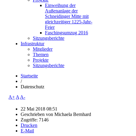
Einweihung der
Außenanlage der
Schneidinger Mitte mit
gleichzeitiger 1225-Jahr-
Feier
Faschingsumzug 2016
Sitzungsberichte
Infrastruktur
Mitglieder
Themen
Projekte
Sitzungsberichte
Startseite
/
Datenschutz
A+
A
A-
22 Mai 2018 08:51
Geschrieben von
Michaela Bernhard
Zugriffe: 7146
Drucken
E-Mail