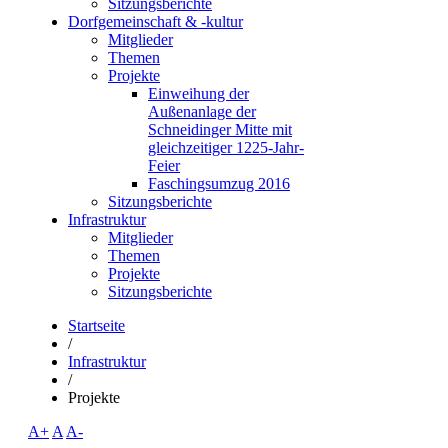
Sitzungsberichte
Dorfgemeinschaft & -kultur
Mitglieder
Themen
Projekte
Einweihung der
Außenanlage der
Schneidinger Mitte mit
gleichzeitiger 1225-Jahr-
Feier
Faschingsumzug 2016
Sitzungsberichte
Infrastruktur
Mitglieder
Themen
Projekte
Sitzungsberichte
Startseite
/
Infrastruktur
/
Projekte
A+
A
A-