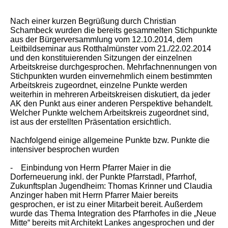
Nach einer kurzen Begrüßung durch Christian
Schambeck wurden die bereits gesammelten Stichpunkte
aus der Bürgerversammlung vom 12.10.2014, dem
Leitbildseminar aus Rotthalmünster vom 21./22.02.2014
und den konstituierenden Sitzungen der einzelnen
Arbeitskreise durchgesprochen. Mehrfachnennungen von
Stichpunkten wurden einvernehmlich einem bestimmten
Arbeitskreis zugeordnet, einzelne Punkte werden
weiterhin in mehreren Arbeitskreisen diskutiert, da jeder
AK den Punkt aus einer anderen Perspektive behandelt.
Welcher Punkte welchem Arbeitskreis zugeordnet sind,
ist aus der erstellten Präsentation ersichtlich.
Nachfolgend einige allgemeine Punkte bzw. Punkte die
intensiver besprochen wurden
- Einbindung von Herrn Pfarrer Maier in die
Dorferneuerung inkl. der Punkte Pfarrstadl, Pfarrhof,
Zukunftsplan Jugendheim: Thomas Krinner und Claudia
Anzinger haben mit Herrn Pfarrer Maier bereits
gesprochen, er ist zu einer Mitarbeit bereit. Außerdem
wurde das Thema Integration des Pfarrhofes in die „Neue
Mitte“ bereits mit Architekt Lankes angesprochen und der