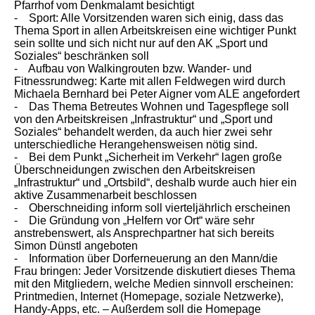
Pfarrhof vom Denkmalamt besichtigt
- Sport: Alle Vorsitzenden waren sich einig, dass das
Thema Sport in allen Arbeitskreisen eine wichtiger Punkt
sein sollte und sich nicht nur auf den AK „Sport und
Soziales“ beschränken soll
- Aufbau von Walkingrouten bzw. Wander- und
Fitnessrundweg: Karte mit allen Feldwegen wird durch
Michaela Bernhard bei Peter Aigner vom ALE angefordert
- Das Thema Betreutes Wohnen und Tagespflege soll
von den Arbeitskreisen „Infrastruktur“ und „Sport und
Soziales“ behandelt werden, da auch hier zwei sehr
unterschiedliche Herangehensweisen nötig sind.
- Bei dem Punkt „Sicherheit im Verkehr“ lagen große
Überschneidungen zwischen den Arbeitskreisen
„Infrastruktur“ und „Ortsbild“, deshalb wurde auch hier ein
aktive Zusammenarbeit beschlossen
- Oberschneiding inform soll vierteljährlich erscheinen
- Die Gründung von „Helfern vor Ort“ wäre sehr
anstrebenswert, als Ansprechpartner hat sich bereits
Simon Dünstl angeboten
- Information über Dorferneuerung an den Mann/die
Frau bringen: Jeder Vorsitzende diskutiert dieses Thema
mit den Mitgliedern, welche Medien sinnvoll erscheinen:
Printmedien, Internet (Homepage, soziale Netzwerke),
Handy-Apps, etc. – Außerdem soll die Homepage