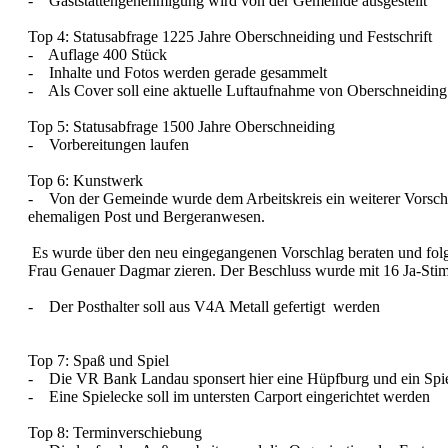
- Gaststättengenehmigung wird von der Gemeinde ausgestellt
Top 4: Statusabfrage 1225 Jahre Oberschneiding und Festschrift
- Auflage 400 Stück
- Inhalte und Fotos werden gerade gesammelt
- Als Cover soll eine aktuelle Luftaufnahme von Oberschneiding
Top 5: Statusabfrage 1500 Jahre Oberschneiding
- Vorbereitungen laufen
Top 6: Kunstwerk
- Von der Gemeinde wurde dem Arbeitskreis ein weiterer Vorschlag
ehemaligen Post und Bergeranwesen.
Es wurde über den neu eingegangenen Vorschlag beraten und folgen
Frau Genauer Dagmar zieren. Der Beschluss wurde mit 16 Ja-St
- Der Posthalter soll aus V4A Metall gefertigt werden
Top 7: Spaß und Spiel
- Die VR Bank Landau sponsert hier eine Hüpfburg und ein Spi
- Eine Spielecke soll im untersten Carport eingerichtet werden
Top 8: Terminverschiebung