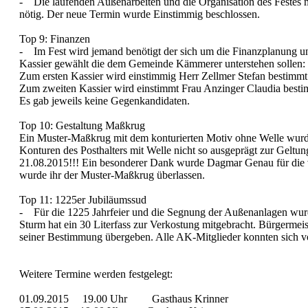
- Die laufenden Außenarbeiten und die Organisation des Festes 
nötig. Der neue Termin wurde Einstimmig beschlossen.
Top 9: Finanzen
- Im Fest wird jemand benötigt der sich um die Finanzplanung u
Kassier gewählt die dem Gemeinde Kämmerer unterstehen sollen:
Zum ersten Kassier wird einstimmig Herr Zellmer Stefan bestimmt
Zum zweiten Kassier wird einstimmt Frau Anzinger Claudia besti
Es gab jeweils keine Gegenkandidaten.
Top 10: Gestaltung Maßkrug
Ein Muster-Maßkrug mit dem konturierten Motiv ohne Welle wurde
Konturen des Posthalters mit Welle nicht so ausgeprägt zur Gelt
21.08.2015!!! Ein besonderer Dank wurde Dagmar Genau für die vi
wurde ihr der Muster-Maßkrug überlassen.
Top 11: 1225er Jubiläumssud
- Für die 1225 Jahrfeier und die Segnung der Außenanlagen wurde
Sturm hat ein 30 Literfass zur Verkostung mitgebracht. Bürgermei
seiner Bestimmung übergeben. Alle AK-Mitglieder konnten sich v
Weitere Termine werden festgelegt:
01.09.2015 19.00 Uhr Gasthaus Krinner