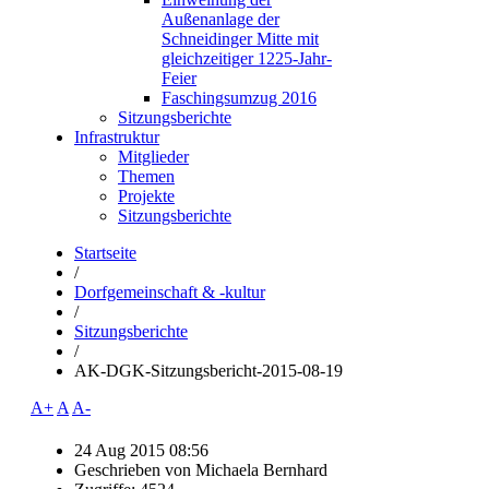
Außenanlage der
Schneidinger Mitte mit
gleichzeitiger 1225-Jahr-
Feier
Faschingsumzug 2016
Sitzungsberichte
Infrastruktur
Mitglieder
Themen
Projekte
Sitzungsberichte
Startseite
/
Dorfgemeinschaft & -kultur
/
Sitzungsberichte
/
AK-DGK-Sitzungsbericht-2015-08-19
A+
A
A-
24 Aug 2015 08:56
Geschrieben von
Michaela Bernhard