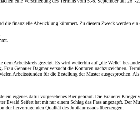
machen eine Verschiebung des Termins vom 5.-6. September auf 26 .-
nd die finanzielle Abwicklung kümmert. Zu diesem Zweck werden ein e
.
mmt.
 dem Arbeitskreis gezeigt. Es wird weiterhin auf „die Welle“ bestan
ung. Frau Genauer Dagmar versucht die Konturen nachzuzeichnen. Termi
elen Arbeitsstunden für die Erstellung der Muster ausgesprochen. Al
 ein eigenes dafür vorgesehenes Bier gebraut. Die Brauerei Krieger v
ster Ewald Seifert hat mit nur einem Schlag das Fass angezapft. Der 
on der hervorragenden Qualität des Jubiläumssuds überzeugen.