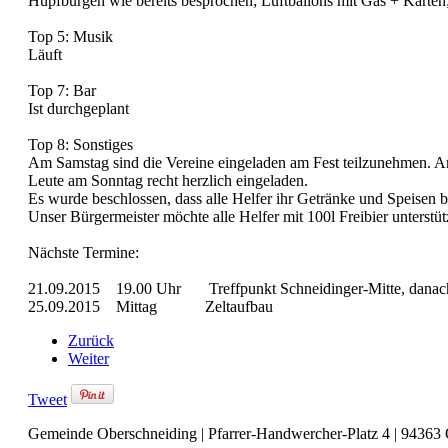
Hüpfburgen wie bereits besprochen; Luftballons mit Gas + Karten
Top 5: Musik
Läuft
Top 7: Bar
Ist durchgeplant
Top 8: Sonstiges
Am Samstag sind die Vereine eingeladen am Fest teilzunehmen. Am
Leute am Sonntag recht herzlich eingeladen.
Es wurde beschlossen, dass alle Helfer ihr Getränke und Speisen 
Unser Bürgermeister möchte alle Helfer mit 100l Freibier unterstüt
Nächste Termine:
21.09.2015 19.00 Uhr Treffpunkt Schneidinger-Mitte, danach
25.09.2015 Mittag Zeltaufbau
Zurück
Weiter
Tweet
Gemeinde Oberschneiding | Pfarrer-Handwercher-Platz 4 | 94363