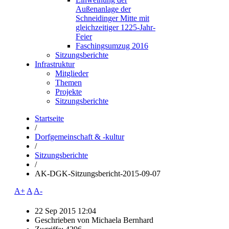
Außenanlage der
Schneidinger Mitte mit
gleichzeitiger 1225-Jahr-
Feier
Faschingsumzug 2016
Sitzungsberichte
Infrastruktur
Mitglieder
Themen
Projekte
Sitzungsberichte
Startseite
/
Dorfgemeinschaft & -kultur
/
Sitzungsberichte
/
AK-DGK-Sitzungsbericht-2015-09-07
A+
A
A-
22 Sep 2015 12:04
Geschrieben von
Michaela Bernhard