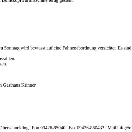
; Bumskopfwurfmaschine fertig gestellt.
 Sonntag wird bewusst auf eine Fahnenabordnung verzichtet. Es sind 
bezahlen.
zen.
 Gasthaus Krinner
 Oberschneiding | Fon 09426-85040 | Fax 09426-850433 | Mail info@o