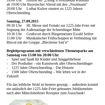
18:00 Uhr Auftritt der „Lustig´n Holzlandla Kudlhub“
ab 19:00 Uhr Bayerischer Abend mit den „Nussbuam“
20:00 Uhr Lothar Kulzer sinniert zu 1225 Jahren
Oberschneiding
Sonntag, 27.09.2015
09:30 Uhr Hl. Messe und Festakt zur 1225-Jahr-Feier mit
Segnung der Außenanlage der Schneidinger Mitte
10:30 Uhr Grußwort durch Bürgermeister Ewald Seifert
11:00 Uhr Musikalischer Frühschoppen in Verbindung mit
Bluval mit der Gruppe „Blecherne Sait´n“
Begleitprogramm mit verschiedenen Themenparks am
Samstag von 15:00 bis 20:00 Uhr
- Spiel und Spaß für Kinder und Junggebliebene
- Der Posthalter – ein Kunstwerk aller Oberschneidinger
- 1225 Jahre Oberschneiding – Die Historie
- 1500 Jahre Oberschneiding – Wie leben wir in der
Zukunft
Für das leibliche Wohl ist bestens gesorgt – außerdem kommt
ein anlässlich der 1225-Jahr-Feier gebrautes Jubiläumsbier
nach alter Münchshöfener Rezeptur zum Ausschank!