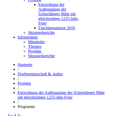
Einweihung der
Außenanlage der
Schneidinger Mitte mit
gleichzeitiger 1225-Jahr-
Feier
Faschingsumzug 2016
Sitzungsberichte
Infrastruktur
Mitglieder
Themen
Projekte
Sitzungsberichte
Startseite
/
Dorfgemeinschaft & -kultur
/
Projekte
/
Einweihung der Außenanlage der Schneidinger Mitte
mit gleichzeitiger 1225-Jahr-Feier
/
Programm
A+
A
A-