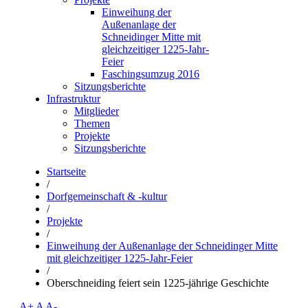
Einweihung der
Außenanlage der
Schneidinger Mitte mit
gleichzeitiger 1225-Jahr-
Feier
Faschingsumzug 2016
Sitzungsberichte
Infrastruktur
Mitglieder
Themen
Projekte
Sitzungsberichte
Startseite
/
Dorfgemeinschaft & -kultur
/
Projekte
/
Einweihung der Außenanlage der Schneidinger Mitte
mit gleichzeitiger 1225-Jahr-Feier
/
Oberschneiding feiert sein 1225-jährige Geschichte
A+
A
A-